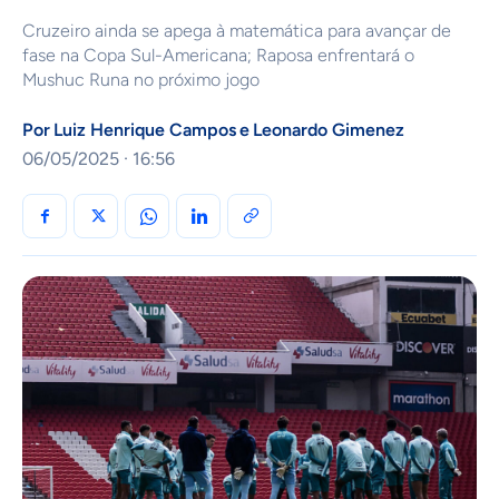
Cruzeiro ainda se apega à matemática para avançar de
fase na Copa Sul-Americana; Raposa enfrentará o
Mushuc Runa no próximo jogo
Por
Luiz Henrique Campos
e
Leonardo Gimenez
06/05/2025 · 16:56