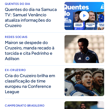
QUENTES DO DIA
Quentes do dia na Samuca
TV: Samuel Venâncio
atualiza informações do
Cruzeiro
REDES SOCIAIS
Mairon se despede do
Cruzeiro, manda recado à
torcida e cita Pedrinho e
Adilson
EX-CRUZEIRO
Cria do Cruzeiro brilha em
classificação de time
europeu na Conference
League
CAMPEONATO BRASILEIRO