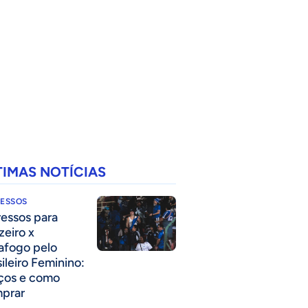
TIMAS NOTÍCIAS
RESSOS
ressos para
zeiro x
afogo pelo
sileiro Feminino:
ços e como
prar