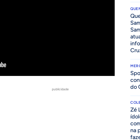
QUEN
Que
Sam
Sam
atua
inf
Cru
MER
Spo
con
do 
publicidade
COLE
Zé 
ído
com
na 
faze