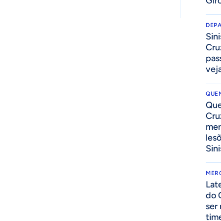
Gir
DEP
Sini
Cru
pass
vej
QUEN
Que
Cru
mer
les
Sini
MER
Lat
do 
ser
tim