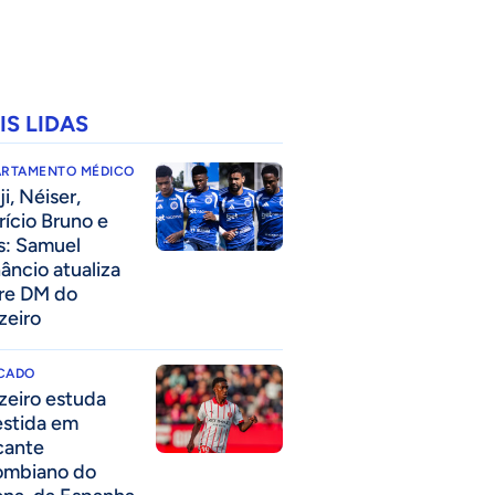
IS LIDAS
ARTAMENTO MÉDICO
i, Néiser,
rício Bruno e
s: Samuel
âncio atualiza
re DM do
zeiro
CADO
zeiro estuda
estida em
cante
ombiano do