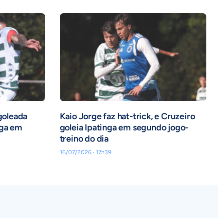
 goleada
Kaio Jorge faz hat-trick, e Cruzeiro
nga em
goleia Ipatinga em segundo jogo-
treino do dia
16/07/2026 · 17h39