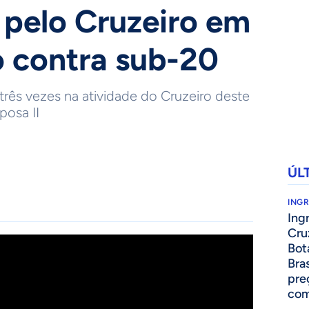
 pelo Cruzeiro em
o contra sub-20
três vezes na atividade do Cruzeiro deste
posa II
ÚL
ING
Ing
Cru
Bot
Bra
pre
com