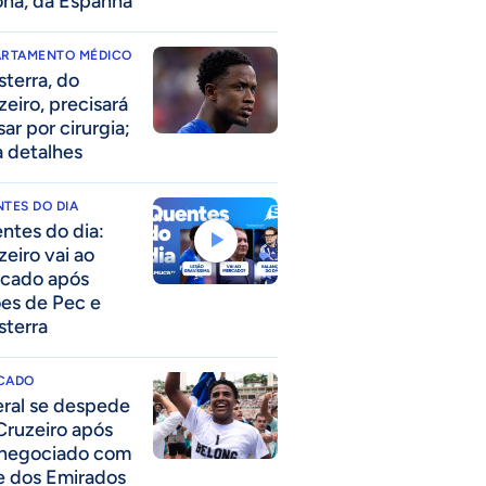
ona, da Espanha
ARTAMENTO MÉDICO
sterra, do
zeiro, precisará
ar por cirurgia;
a detalhes
TES DO DIA
ntes do dia:
zeiro vai ao
cado após
ões de Pec e
sterra
CADO
eral se despede
Cruzeiro após
 negociado com
e dos Emirados