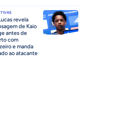
TIVAS
Lucas revela
sagem de Kaio
ge antes de
rto com
zeiro e manda
ado ao atacante