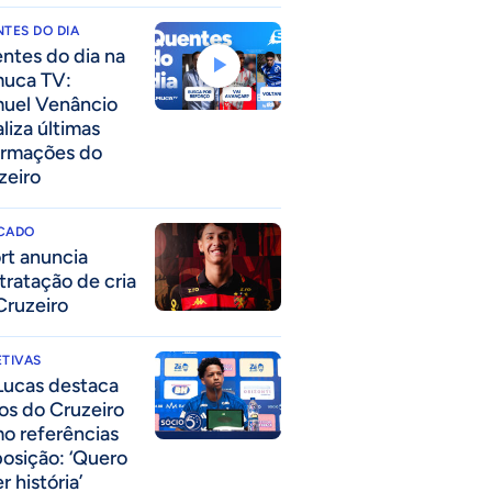
TES DO DIA
ntes do dia na
uca TV:
uel Venâncio
liza últimas
ormações do
zeiro
CADO
rt anuncia
tratação de cria
Cruzeiro
TIVAS
Lucas destaca
los do Cruzeiro
o referências
posição: ‘Quero
r história’