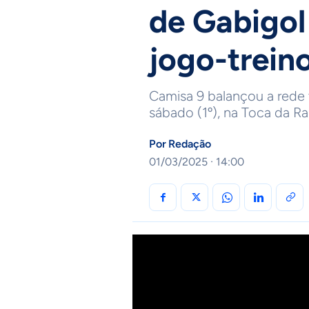
de Gabigol
jogo-trein
Camisa 9 balançou a rede 
sábado (1º), na Toca da Ra
Por
Redação
01/03/2025 · 14:00