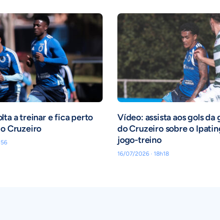
ta a treinar e fica perto
Vídeo: assista aos gols da
 o Cruzeiro
do Cruzeiro sobre o Ipati
jogo-treino
h56
16/07/2026 · 18h18