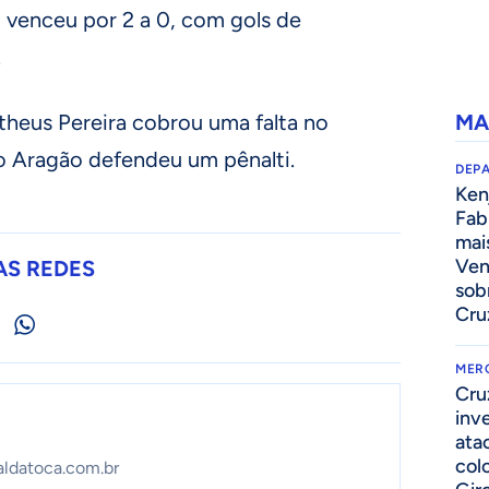
l venceu por 2 a 0, com gols de
.
theus Pereira cobrou uma falta no
MA
éo Aragão defendeu um pênalti.
DEP
Kenj
Fab
mai
Ven
AS REDES
sob
Cru
MER
Cru
inv
ata
col
aldatoca.com.br