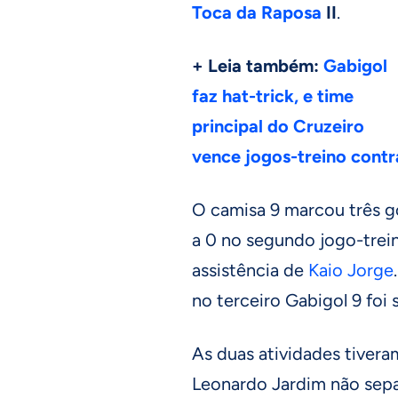
Toca da Raposa
II
.
+ Leia também:
Gabigol
faz hat-trick, e time
principal do Cruzeiro
vence jogos-treino cont
O camisa 9 marcou três gol
a 0 no segundo jogo-trein
assistência de
Kaio Jorge
no terceiro Gabigol 9 foi
As duas atividades tivera
Leonardo Jardim não separ