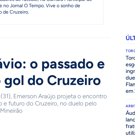
e no Jornal O Tempo. Vive o sonho de
o de Cruzeiro.
ÚL
TOR
Tor
ávio: o passado e
esg
ing
 gol do Cruzeiro
due
Fla
em 
(31), Emerson Araújo projeta o encontro
 e futuro do Cruzeiro, no duelo pelo
ARB
o Mineirão
Áud
lan
fra
util