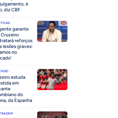
julgamento, é
so, diz CBF
TIVAS
igente garante
 Cruzeiro
tratará reforços
s lesões graves:
tamos no
cado’
CADO
zeiro estuda
estida em
cante
ombiano do
ona, da Espanha
ITRAGEM