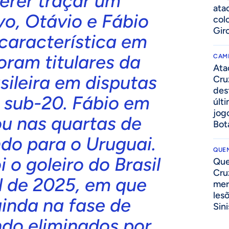
erer traçar um
ata
o, Otávio e Fábio
col
Gir
característica em
ram titulares da
CAM
Ata
sileira em disputas
Cru
des
 sub-20. Fábio em
últ
jog
ou nas quartas de
Bot
ndo para o Uruguai.
QUEN
i o goleiro do Brasil
Que
Cru
l de 2025, em que
mer
les
inda na fase de
Sini
ndo eliminados por