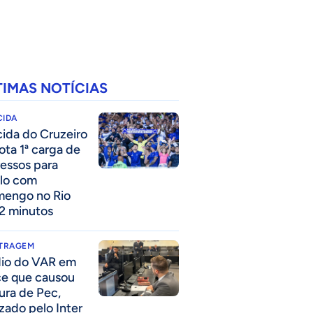
TIMAS NOTÍCIAS
CIDA
cida do Cruzeiro
ota 1ª carga de
ressos para
lo com
mengo no Rio
2 minutos
ITRAGEM
io do VAR em
ce que causou
tura de Pec,
izado pelo Inter