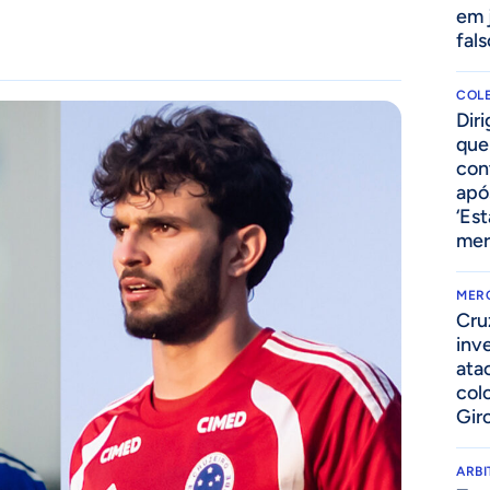
em 
fal
COLE
Dir
que
con
apó
‘Es
mer
MER
Cru
inv
ata
col
Gir
ARB