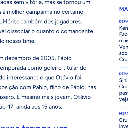
dadas sem vitória, mas se tornou um
MA
as à melhor campanha no certame
. Mérito também dos jogadores,
DEP
Kenj
el dissociar o quanto o comandante
Fab
o nosso time.
mai
Ven
sob
m dezembro de 2005, Fábio
Cru
temporada como goleiro titular do
DEP
de interessante é que Otávio foi
Sini
Cru
osição com Pablo, filho de Fábio, nas
pass
zeiro. E mesmo mais jovem, Otávio
vej
sub-17, ainda aos 15 anos.
MER
Cru
inv