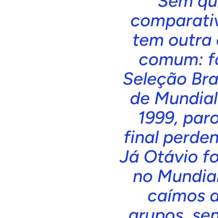
Sem qu
comparativ
tem outra 
comum: fo
Seleção Bra
de Mundial
1999, par
final perde
Já Otávio fo
no Mundia
caímos a
grupos, se