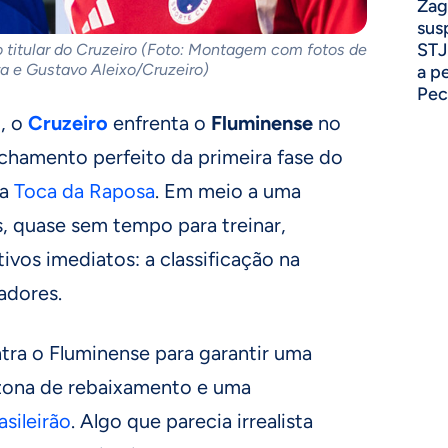
Zag
sus
STJ
ro titular do Cruzeiro (Foto: Montagem com fotos de
va e Gustavo Aleixo/Cruzeiro)
a p
Pec
, o
Cruzeiro
enfrenta o
Fluminense
no
hamento perfeito da primeira fase do
a
Toca da Raposa
. Em meio a uma
, quase sem tempo para treinar,
ivos imediatos: a classificação na
adores.
tra o Fluminense para garantir uma
 zona de rebaixamento e uma
asileirão
. Algo que parecia irrealista