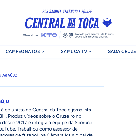
CAMPEONATOS
SAMUCA TV
SADA CRUZE
N ARAÚJO
aújo
é colunista no Central da Toca e jornalista
H. Produz vídeos sobre o Cruzeiro no
m desde 2017 e integra a equipe da Samuca
ouTube. Trabalhou como assessor de
adores de futebol, na Câmara Municipal de