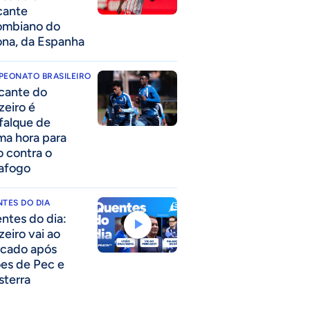
cante
ombiano do
ona, da Espanha
PEONATO BRASILEIRO
cante do
zeiro é
falque de
ima hora para
o contra o
afogo
TES DO DIA
ntes do dia:
zeiro vai ao
cado após
ões de Pec e
sterra