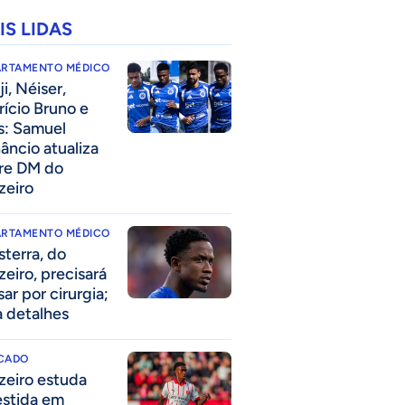
IS LIDAS
ARTAMENTO MÉDICO
i, Néiser,
rício Bruno e
s: Samuel
âncio atualiza
re DM do
zeiro
ARTAMENTO MÉDICO
sterra, do
zeiro, precisará
ar por cirurgia;
a detalhes
CADO
zeiro estuda
estida em